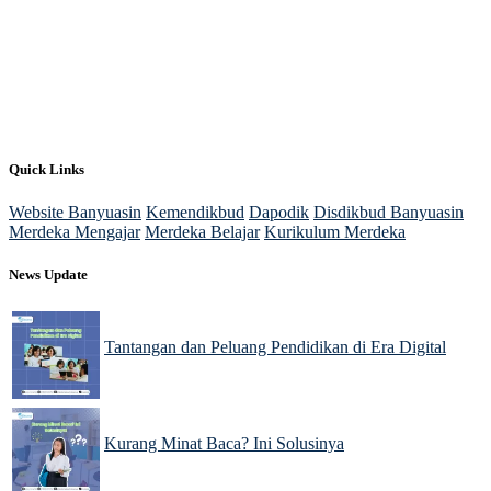
Quick Links
Website Banyuasin
Kemendikbud
Dapodik
Disdikbud Banyuasin
Merdeka Mengajar
Merdeka Belajar
Kurikulum Merdeka
News Update
Tantangan dan Peluang Pendidikan di Era Digital
03 Dec 2024
Kurang Minat Baca? Ini Solusinya
03 Dec 2024